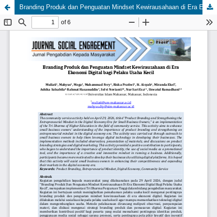
Branding Produk dan Penguatan Mindset Kewirausahaan di Era Ekonomi Digital bagi Pelaku Usaha Kecil