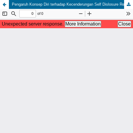
Pengaruh Konsep Diri terhadap Kecenderungan Self Dislosure Remaja SMK SMTI Makassar di Media Sosial Instagram