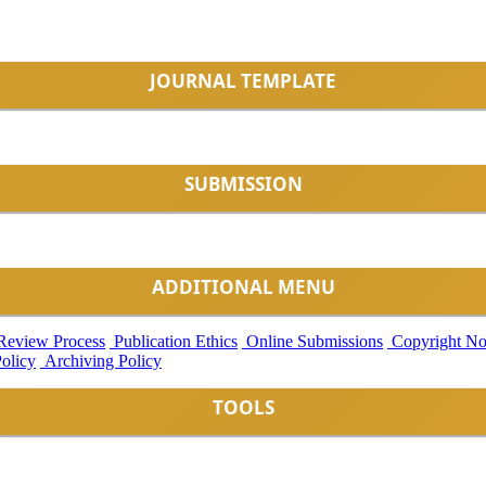
JOURNAL TEMPLATE
SUBMISSION
ADDITIONAL MENU
Review Process
Publication Ethics
Online Submissions
Copyright No
Policy
Archiving Policy
TOOLS