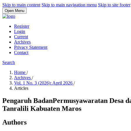
Skip to main content
Skip to main navigation menu
Skip to site footer
Open Menu
Register
Login
Current
Archives
Privacy Statement
Contact
Search
Home
/
Archives
/
Vol. 1 No. 3 (2026): April 2026
/
Articles
Pengaruh BadanPermusyawaratan Desa da
Tanralili Kabuaten Maros
Authors