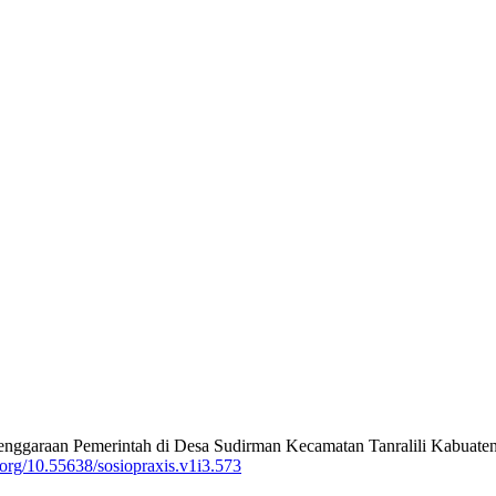
ggaraan Pemerintah di Desa Sudirman Kecamatan Tanralili Kabuaten
i.org/10.55638/sosiopraxis.v1i3.573