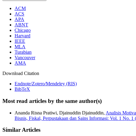
ACM
ACS
APA
ABNT
Chicago
Harvard
IEEE
MLA
Turabian
Vancouver
AMA
Download Citation
Endnote/Zotero/Mendeley (RIS)
BibTeX
Most read articles by the same author(s)
Ananda Risna Pratiwi, Djainuddin Djainuddin,
Analisis Motiv
Bisnis, Fiskal, Perpustakaan dan Sains Informasi: Vol. 1 No. 1
Similar Articles