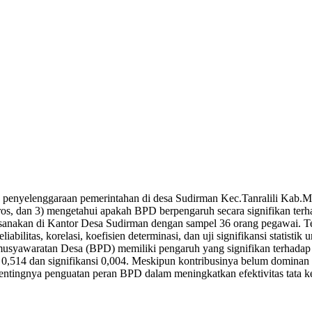
p penyelenggaraan pemerintahan di desa Sudirman Kec.Tanralili Kab.M
os, dan 3) mengetahui apakah BPD berpengaruh secara signifikan terh
ksanakan di Kantor Desa Sudirman dengan sampel 36 orang pegawai. Te
liabilitas, korelasi, koefisien determinasi, dan uji signifikansi statis
rmusyawaratan Desa (BPD) memiliki pengaruh yang signifikan terhada
i 0,514 dan signifikansi 0,004. Meskipun kontribusinya belum domina
pentingnya penguatan peran BPD dalam meningkatkan efektivitas tata k