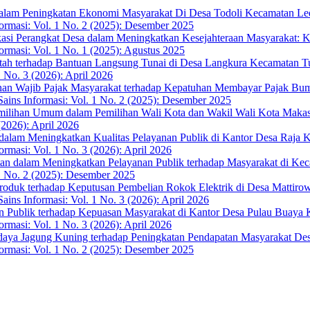
Dalam Peningkatan Ekonomi Masyarakat Di Desa Todoli Kecamatan Le
formasi: Vol. 1 No. 2 (2025): Desember 2025
kasi Perangkat Desa dalam Meningkatkan Kesejahteraan Masyarakat:
formasi: Vol. 1 No. 1 (2025): Agustus 2025
ntah terhadap Bantuan Langsung Tunai di Desa Langkura Kecamatan 
1 No. 3 (2026): April 2026
han Wajib Pajak Masyarakat terhadap Kepatuhan Membayar Pajak Bu
 Sains Informasi: Vol. 1 No. 2 (2025): Desember 2025
milihan Umum dalam Pemilihan Wali Kota dan Wakil Wali Kota Maka
(2026): April 2026
a dalam Meningkatkan Kualitas Pelayanan Publik di Kantor Desa Raj
ormasi: Vol. 1 No. 3 (2026): April 2026
an dalam Meningkatkan Pelayanan Publik terhadap Masyarakat di K
. 1 No. 2 (2025): Desember 2025
Produk terhadap Keputusan Pembelian Rokok Elektrik di Desa Matti
Sains Informasi: Vol. 1 No. 3 (2026): April 2026
an Publik terhadap Kepuasan Masyarakat di Kantor Desa Pulau Buaya
ormasi: Vol. 1 No. 3 (2026): April 2026
idaya Jagung Kuning terhadap Peningkatan Pendapatan Masyarakat 
formasi: Vol. 1 No. 2 (2025): Desember 2025