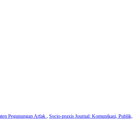
upaten Pegunungan Arfak
,
Socio-praxis Journal: Komunikasi, Publik,