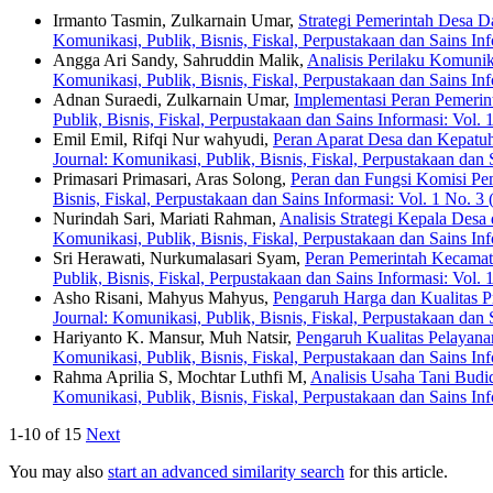
Irmanto Tasmin, Zulkarnain Umar,
Strategi Pemerintah Desa 
Komunikasi, Publik, Bisnis, Fiskal, Perpustakaan dan Sains In
Angga Ari Sandy, Sahruddin Malik,
Analisis Perilaku Komuni
Komunikasi, Publik, Bisnis, Fiskal, Perpustakaan dan Sains In
Adnan Suraedi, Zulkarnain Umar,
Implementasi Peran Pemeri
Publik, Bisnis, Fiskal, Perpustakaan dan Sains Informasi: Vol. 
Emil Emil, Rifqi Nur wahyudi,
Peran Aparat Desa dan Kepatu
Journal: Komunikasi, Publik, Bisnis, Fiskal, Perpustakaan dan
Primasari Primasari, Aras Solong,
Peran dan Fungsi Komisi Pe
Bisnis, Fiskal, Perpustakaan dan Sains Informasi: Vol. 1 No. 3 
Nurindah Sari, Mariati Rahman,
Analisis Strategi Kepala Des
Komunikasi, Publik, Bisnis, Fiskal, Perpustakaan dan Sains Inf
Sri Herawati, Nurkumalasari Syam,
Peran Pemerintah Kecamat
Publik, Bisnis, Fiskal, Perpustakaan dan Sains Informasi: Vol
Asho Risani, Mahyus Mahyus,
Pengaruh Harga dan Kualitas 
Journal: Komunikasi, Publik, Bisnis, Fiskal, Perpustakaan dan 
Hariyanto K. Mansur, Muh Natsir,
Pengaruh Kualitas Pelayan
Komunikasi, Publik, Bisnis, Fiskal, Perpustakaan dan Sains Inf
Rahma Aprilia S, Mochtar Luthfi M,
Analisis Usaha Tani Bud
Komunikasi, Publik, Bisnis, Fiskal, Perpustakaan dan Sains In
1-10 of 15
Next
You may also
start an advanced similarity search
for this article.