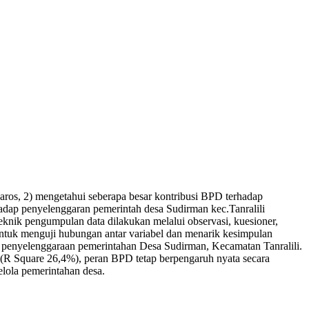
aros, 2) mengetahui seberapa besar kontribusi BPD terhadap
adap penyelenggaran pemerintah desa Sudirman kec.Tanralili
knik pengumpulan data dilakukan melalui observasi, kuesioner,
tik untuk menguji hubungan antar variabel dan menarik kesimpulan
p penyelenggaraan pemerintahan Desa Sudirman, Kecamatan Tanralili.
n (R Square 26,4%), peran BPD tetap berpengaruh nyata secara
elola pemerintahan desa.