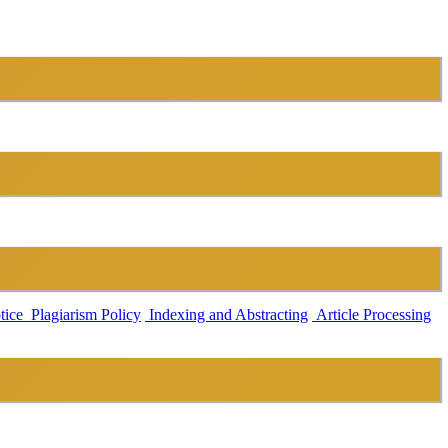
tice
Plagiarism Policy
Indexing and Abstracting
Article Processing