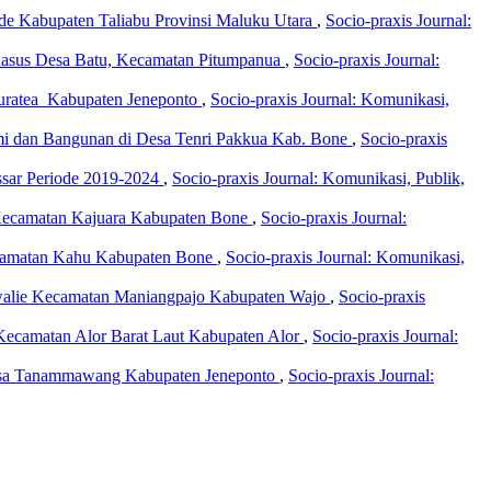
de Kabupaten Taliabu Provinsi Maluku Utara
,
Socio-praxis Journal:
 Kasus Desa Batu, Kecamatan Pitumpanua
,
Socio-praxis Journal:
Turatea Kabupaten Jeneponto
,
Socio-praxis Journal: Komunikasi,
mi dan Bangunan di Desa Tenri Pakkua Kab. Bone
,
Socio-praxis
ssar Periode 2019-2024
,
Socio-praxis Journal: Komunikasi, Publik,
a Kecamatan Kajuara Kabupaten Bone
,
Socio-praxis Journal:
ecamatan Kahu Kabupaten Bone
,
Socio-praxis Journal: Komunikasi,
rowalie Kecamatan Maniangpajo Kabupaten Wajo
,
Socio-praxis
 Kecamatan Alor Barat Laut Kabupaten Alor
,
Socio-praxis Journal:
Desa Tanammawang Kabupaten Jeneponto
,
Socio-praxis Journal: