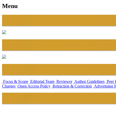
Menu
Focus & Scope
Editorial Team
Reviewer
Author Guidelines
Peer 
Charges
Open Access Policy
Retraction & Correction
Advertising 