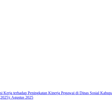
asi Kerja terhadap Peningkatan Kinerja Pegawai di Dinas Sosial Kab
 (2025): Agustus 2025