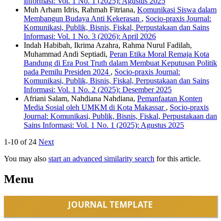
Informasi: Vol. 1 No. 1 (2025): Agustus 2025
Muh Arham Idris, Rahmah Fitriana,
Komunikasi Siswa dalam
Membangun Budaya Anti Kekerasan
,
Socio-praxis Journal:
Komunikasi, Publik, Bisnis, Fiskal, Perpustakaan dan Sains
Informasi: Vol. 1 No. 3 (2026): April 2026
Indah Habibah, Ikrima Azahra, Rahma Nurul Fadilah,
Muhammad Andi Septiadi,
Peran Etika Moral Remaja Kota
Bandung di Era Post Truth dalam Membuat Keputusan Politik
pada Pemilu Presiden 2024
,
Socio-praxis Journal:
Komunikasi, Publik, Bisnis, Fiskal, Perpustakaan dan Sains
Informasi: Vol. 1 No. 2 (2025): Desember 2025
Afriani Salam, Nahdiana Nahdiana,
Pemanfaatan Konten
Media Sosial oleh UMKM di Kota Makassar
,
Socio-praxis
Journal: Komunikasi, Publik, Bisnis, Fiskal, Perpustakaan dan
Sains Informasi: Vol. 1 No. 1 (2025): Agustus 2025
1-10 of 24
Next
You may also
start an advanced similarity search
for this article.
Menu
JOURNAL TEMPLATE