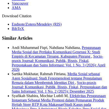
Vancouver
AMA
Download Citation
Endnote/Zotero/Mendeley (RIS)
BibTeX
Similar Articles
Andi Muhammad Fiqri, Nahdiana Nahdiana,
Penggunaan
Media Sosial dan Perilaku Komunikasi Generasi X: Studi
Empiris di Kecamatan Tiroang, Kabupaten Pinrang
,
Socio-
praxis Journal: Komunikasi, Publik, Bisnis, Fiskal,
Perpustakaan dan Sains Informasi: Vol. 1 No. 3 (2026): April
2026
Sartika Mukhatar, Rahmah Fitriana,
Media Sosial sebagai
Agen Sosialisasi: Studi Fenomenologi tentang Pengalaman
Remaja dalam Membentuk Identitas Diri
,
Socio-praxis
Journal: Komunikasi, Publik, Bisnis, Fiskal, Perpustakaan dan
Sains Informasi: Vol. 1 No. 2 (2025): Desember 2025
Syafikah Shabira, Mochtar Luthfi M,
Efektivitas Penggunaan
Instagram Sebagai Media Promosi dalam Pemasaran Produk
Heijab Store BTP Kota Makassar(Studi Kasus pada
Mahasiswa Ilmu Administrasi Bisnis Fakultas Ilmu Sosial dan