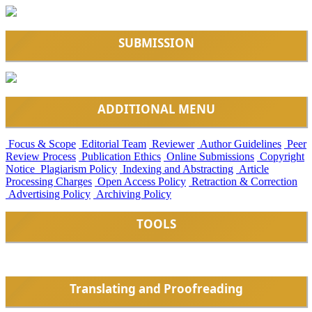
SUBMISSION
ADDITIONAL MENU
Focus & Scope
Editorial Team
Reviewer
Author Guidelines
Peer
Review Process
Publication Ethics
Online Submissions
Copyright
Notice
Plagiarism Policy
Indexing and Abstracting
Article
Processing Charges
Open Access Policy
Retraction & Correction
Advertising Policy
Archiving Policy
TOOLS
Translating and Proofreading