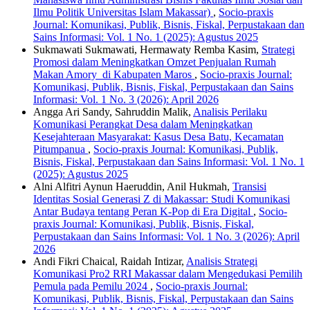
Ilmu Politik Universitas Islam Makassar)
,
Socio-praxis
Journal: Komunikasi, Publik, Bisnis, Fiskal, Perpustakaan dan
Sains Informasi: Vol. 1 No. 1 (2025): Agustus 2025
Sukmawati Sukmawati, Hermawaty Remba Kasim,
Strategi
Promosi dalam Meningkatkan Omzet Penjualan Rumah
Makan Amory di Kabupaten Maros
,
Socio-praxis Journal:
Komunikasi, Publik, Bisnis, Fiskal, Perpustakaan dan Sains
Informasi: Vol. 1 No. 3 (2026): April 2026
Angga Ari Sandy, Sahruddin Malik,
Analisis Perilaku
Komunikasi Perangkat Desa dalam Meningkatkan
Kesejahteraan Masyarakat: Kasus Desa Batu, Kecamatan
Pitumpanua
,
Socio-praxis Journal: Komunikasi, Publik,
Bisnis, Fiskal, Perpustakaan dan Sains Informasi: Vol. 1 No. 1
(2025): Agustus 2025
Alni Alfitri Aynun Haeruddin, Anil Hukmah,
Transisi
Identitas Sosial Generasi Z di Makassar: Studi Komunikasi
Antar Budaya tentang Peran K-Pop di Era Digital
,
Socio-
praxis Journal: Komunikasi, Publik, Bisnis, Fiskal,
Perpustakaan dan Sains Informasi: Vol. 1 No. 3 (2026): April
2026
Andi Fikri Chaical, Raidah Intizar,
Analisis Strategi
Komunikasi Pro2 RRI Makassar dalam Mengedukasi Pemilih
Pemula pada Pemilu 2024
,
Socio-praxis Journal:
Komunikasi, Publik, Bisnis, Fiskal, Perpustakaan dan Sains