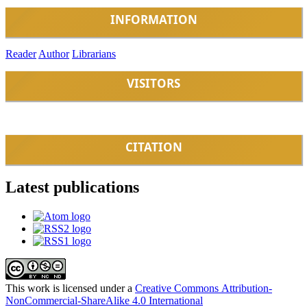
INFORMATION
Reader
Author
Librarians
VISITORS
CITATION
Latest publications
This work is licensed under a
Creative Commons
Attribution-
NonCommercial-ShareAlike 4.0 International