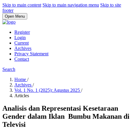
Skip to main content
Skip to main navigation menu
Skip to site
footer
Open Menu
Register
Login
Current
Archives
Privacy Statement
Contact
Search
Home
/
Archives
/
Vol. 1 No. 1 (2025): Agustus 2025
/
Articles
Analisis dan Representasi Kesetaraan
Gender dalam Iklan Bumbu Makanan di
Televisi