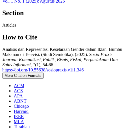
Vol. 1 No. 1 (2025): Agustus 2025
Section
Articles
How to Cite
Analisis dan Representasi Kesetaraan Gender dalam Iklan Bumbu
Makanan di Televisi: (Studi Semiotika). (2025).
Socio-Praxis
Journal: Komunikasi, Publik, Bisnis, Fiskal, Perpustakaan Dan
Sains Informasi
,
1
(1), 54-66.
https://doi.org/10.55638/sosiopraxis.v1i1.346
More Citation Formats
ACM
ACS
APA
ABNT
Chicago
Harvard
IEEE
MLA
Turabian