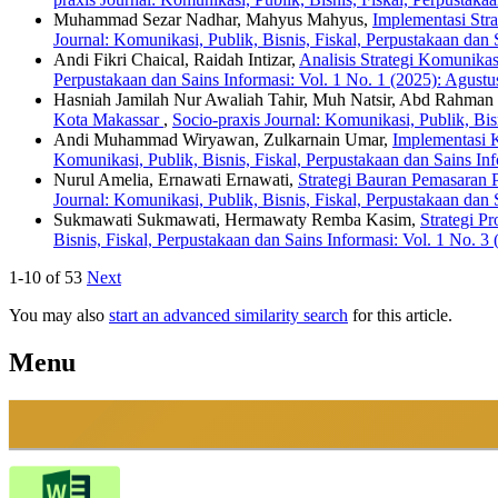
Muhammad Sezar Nadhar, Mahyus Mahyus,
Implementasi St
Journal: Komunikasi, Publik, Bisnis, Fiskal, Perpustakaan dan
Andi Fikri Chaical, Raidah Intizar,
Analisis Strategi Komunik
Perpustakaan dan Sains Informasi: Vol. 1 No. 1 (2025): Agust
Hasniah Jamilah Nur Awaliah Tahir, Muh Natsir, Abd Rahman
Kota Makassar
,
Socio-praxis Journal: Komunikasi, Publik, Bis
Andi Muhammad Wiryawan, Zulkarnain Umar,
Implementasi 
Komunikasi, Publik, Bisnis, Fiskal, Perpustakaan dan Sains In
Nurul Amelia, Ernawati Ernawati,
Strategi Bauran Pemasaran
Journal: Komunikasi, Publik, Bisnis, Fiskal, Perpustakaan dan
Sukmawati Sukmawati, Hermawaty Remba Kasim,
Strategi 
Bisnis, Fiskal, Perpustakaan dan Sains Informasi: Vol. 1 No. 3 
1-10 of 53
Next
You may also
start an advanced similarity search
for this article.
Menu