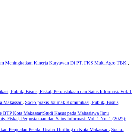
m Meningkatkan Kinerja Karyawan Di PT. FKS Multi Agro TBK
,
asi, Publik, Bisnis, Fiskal, Perpustakaan dan Sains Informasi: Vol. 1
ota Makassar
,
Socio-praxis Journal: Komunikasi, Publik, Bisnis,
ore BTP Kota Makassar(Studi Kasus pada Mahasiswa Ilmu
is, Fiskal, Perpustakaan dan Sains Informasi: Vol. 1 No. 1 (2025):
tkan Penjualan Pelaku Usaha Thrifting di Kota Makassar
,
Socio-