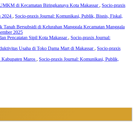
m UMKM di Kecamatan Biringkanaya Kota Makassar
,
Socio-praxis
lu 2024
,
Socio-praxis Journal: Komunikasi, Publik, Bisnis, Fiskal,
k Tanah Bersubsidi di Kelurahan Manggala Kecamatan Manggala
esember 2025
an Pencatatan Sipil Kota Makassar
,
Socio-praxis Journal:
uktivitas Usaha di Toko Dama Mart di Makassar
,
Socio-praxis
i Kabupaten Maros
,
Socio-praxis Journal: Komunikasi, Publik,