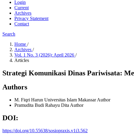
Login
Current
Archives
Privacy Statement
Contact
Search
Home
/
Archives
/
Vol. 1 No. 3 (2026): April 2026
/
Articles
Strategi Komunikasi Dinas Pariwisata: M
Authors
M. Fiqri Harun
Universitas Islam Makassar
Author
Pramudita Budi Rahayu Dita
Author
DOI:
https://doi.org/10.55638/sosiopraxis.v1i3.562