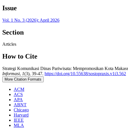
Issue
Vol. 1 No. 3 (2026): April 2026
Section
Articles
How to Cite
Strategi Komunikasi Dinas Pariwisata: Mempromosikan Kota Makassar
Informasi
,
1
(3), 39-47.
https://doi.org/10.55638/sosiopraxis.v1i3.562
More Citation Formats
ACM
ACS
APA
ABNT
Chicago
Harvard
IEEE
MLA