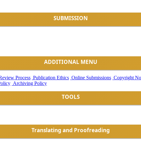
SUBMISSION
ADDITIONAL MENU
Review Process
Publication Ethics
Online Submissions
Copyright No
Policy
Archiving Policy
TOOLS
Translating and Proofreading