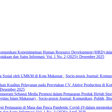
Komunikasi Kepemimpinan Human Resource Development (HRD) dala
pustakaan dan Sains Informasi: Vol. 1 No. 2 (2025): Desember 2025
a Sosial oleh UMKM di Kota Makassar
,
Socio-praxis Journal: Komunik
kan Kualitas Pelayanan pada Percetakan CV. Aktive Production di K
): Desember 2025
Instagram Sebagai Media Promosi dalam Pemasaran Produk Heijab St
ersitas Islam Makassar)
,
Socio-praxis Journal: Komunikasi, Publik, Bisn
ategi Pemasaran di Masa dan Pasca Pandemic Covid-19 dalam meningka
an dan Sains Informasi: Vol. 1 No. 3 (2026): April 2026