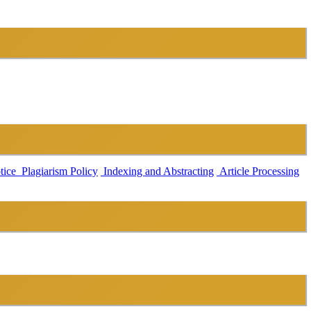
tice
Plagiarism Policy
Indexing and Abstracting
Article Processing