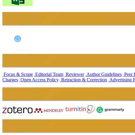
Focus & Scope
Editorial Team
Reviewer
Author Guidelines
Peer 
Charges
Open Access Policy
Retraction & Correction
Advertising 