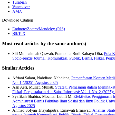
Turabian
Vancouver
AMA
Download Citation
Endnote/Zotero/Mendeley (RIS)
BibTeX
Most read articles by the same author(s)
Siti Mutmainnah Qiswah, Pramudita Budi Rahayu Dita,
Pola 
Socio-praxis Journal: Komunikasi, Publik, Bisnis, Fiskal, Per
Similar Articles
Afriani Salam, Nahdiana Nahdiana,
Pemanfaatan Konten Medi
No. 1 (2025): Agustus 2025
Asri Asri, Muliati Muliati,
Strategi Pemasaran dalam Meningkat
Fiskal, Perpustakaan dan Sains Informasi: Vol. 1 No. 2 (2025
Syafikah Shabira, Mochtar Luthfi M,
Efektivitas Penggunaan 
Administrasi Bisnis Fakultas Ilmu Sosial dan Ilmu Politik Univ
Agustus 2025
Ahmad Sofyan Trisyahputra, Ernawati Ernawati,
Analisis Str
praxis Journal: Komunikasi, Publik, Bisnis, Fiskal, Perpustaka