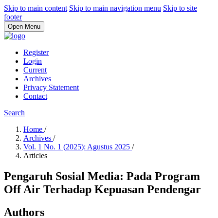
Skip to main content
Skip to main navigation menu
Skip to site
footer
Open Menu
Register
Login
Current
Archives
Privacy Statement
Contact
Search
Home
/
Archives
/
Vol. 1 No. 1 (2025): Agustus 2025
/
Articles
Pengaruh Sosial Media: Pada Program
Off Air Terhadap Kepuasan Pendengar
Authors