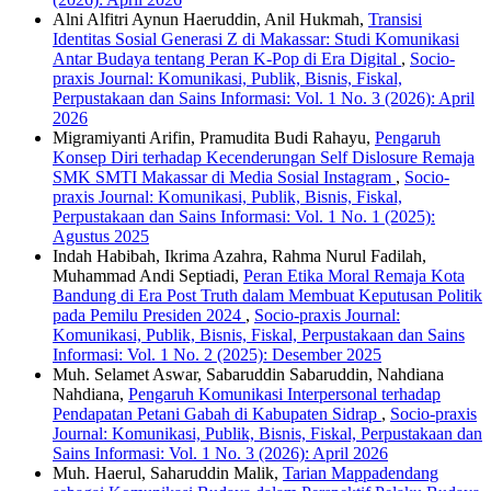
Alni Alfitri Aynun Haeruddin, Anil Hukmah,
Transisi
Identitas Sosial Generasi Z di Makassar: Studi Komunikasi
Antar Budaya tentang Peran K-Pop di Era Digital
,
Socio-
praxis Journal: Komunikasi, Publik, Bisnis, Fiskal,
Perpustakaan dan Sains Informasi: Vol. 1 No. 3 (2026): April
2026
Migramiyanti Arifin, Pramudita Budi Rahayu,
Pengaruh
Konsep Diri terhadap Kecenderungan Self Dislosure Remaja
SMK SMTI Makassar di Media Sosial Instagram
,
Socio-
praxis Journal: Komunikasi, Publik, Bisnis, Fiskal,
Perpustakaan dan Sains Informasi: Vol. 1 No. 1 (2025):
Agustus 2025
Indah Habibah, Ikrima Azahra, Rahma Nurul Fadilah,
Muhammad Andi Septiadi,
Peran Etika Moral Remaja Kota
Bandung di Era Post Truth dalam Membuat Keputusan Politik
pada Pemilu Presiden 2024
,
Socio-praxis Journal:
Komunikasi, Publik, Bisnis, Fiskal, Perpustakaan dan Sains
Informasi: Vol. 1 No. 2 (2025): Desember 2025
Muh. Selamet Aswar, Sabaruddin Sabaruddin, Nahdiana
Nahdiana,
Pengaruh Komunikasi Interpersonal terhadap
Pendapatan Petani Gabah di Kabupaten Sidrap
,
Socio-praxis
Journal: Komunikasi, Publik, Bisnis, Fiskal, Perpustakaan dan
Sains Informasi: Vol. 1 No. 3 (2026): April 2026
Muh. Haerul, Saharuddin Malik,
Tarian Mappadendang