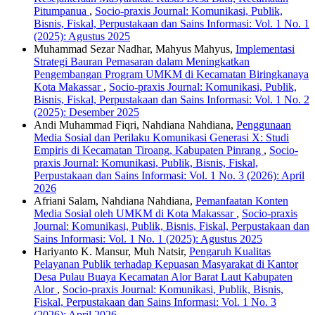
Pitumpanua
,
Socio-praxis Journal: Komunikasi, Publik,
Bisnis, Fiskal, Perpustakaan dan Sains Informasi: Vol. 1 No. 1
(2025): Agustus 2025
Muhammad Sezar Nadhar, Mahyus Mahyus,
Implementasi
Strategi Bauran Pemasaran dalam Meningkatkan
Pengembangan Program UMKM di Kecamatan Biringkanaya
Kota Makassar
,
Socio-praxis Journal: Komunikasi, Publik,
Bisnis, Fiskal, Perpustakaan dan Sains Informasi: Vol. 1 No. 2
(2025): Desember 2025
Andi Muhammad Fiqri, Nahdiana Nahdiana,
Penggunaan
Media Sosial dan Perilaku Komunikasi Generasi X: Studi
Empiris di Kecamatan Tiroang, Kabupaten Pinrang
,
Socio-
praxis Journal: Komunikasi, Publik, Bisnis, Fiskal,
Perpustakaan dan Sains Informasi: Vol. 1 No. 3 (2026): April
2026
Afriani Salam, Nahdiana Nahdiana,
Pemanfaatan Konten
Media Sosial oleh UMKM di Kota Makassar
,
Socio-praxis
Journal: Komunikasi, Publik, Bisnis, Fiskal, Perpustakaan dan
Sains Informasi: Vol. 1 No. 1 (2025): Agustus 2025
Hariyanto K. Mansur, Muh Natsir,
Pengaruh Kualitas
Pelayanan Publik terhadap Kepuasan Masyarakat di Kantor
Desa Pulau Buaya Kecamatan Alor Barat Laut Kabupaten
Alor
,
Socio-praxis Journal: Komunikasi, Publik, Bisnis,
Fiskal, Perpustakaan dan Sains Informasi: Vol. 1 No. 3
(2026): April 2026