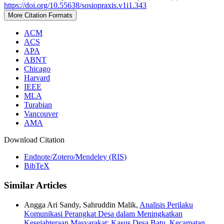
https://doi.org/10.55638/sosiopraxis.v1i1.343
More Citation Formats
ACM
ACS
APA
ABNT
Chicago
Harvard
IEEE
MLA
Turabian
Vancouver
AMA
Download Citation
Endnote/Zotero/Mendeley (RIS)
BibTeX
Similar Articles
Angga Ari Sandy, Sahruddin Malik,
Analisis Perilaku
Komunikasi Perangkat Desa dalam Meningkatkan
Kesejahteraan Masyarakat: Kasus Desa Batu, Kecamatan