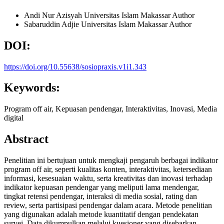
Andi Nur Azisyah
Universitas Islam Makassar
Author
Sabaruddin Adjie
Universitas Islam Makassar
Author
DOI:
https://doi.org/10.55638/sosiopraxis.v1i1.343
Keywords:
Program off air, Kepuasan pendengar, Interaktivitas, Inovasi, Media
digital
Abstract
Penelitian ini bertujuan untuk mengkaji pengaruh berbagai indikator
program off air, seperti kualitas konten, interaktivitas, ketersediaan
informasi, kesesuaian waktu, serta kreativitas dan inovasi terhadap
indikator kepuasan pendengar yang meliputi lama mendengar,
tingkat retensi pendengar, interaksi di media sosial, rating dan
review, serta partisipasi pendengar dalam acara. Metode penelitian
yang digunakan adalah metode kuantitatif dengan pendekatan
survei. Data dikumpulkan melalui kuesioner yang disebarkan