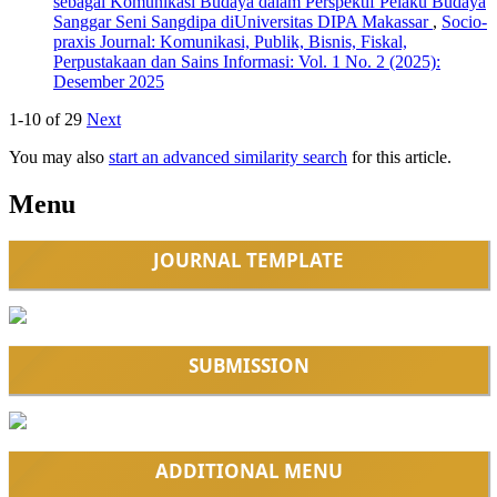
sebagai Komunikasi Budaya dalam Perspektif Pelaku Budaya
Sanggar Seni Sangdipa diUniversitas DIPA Makassar
,
Socio-
praxis Journal: Komunikasi, Publik, Bisnis, Fiskal,
Perpustakaan dan Sains Informasi: Vol. 1 No. 2 (2025):
Desember 2025
1-10 of 29
Next
You may also
start an advanced similarity search
for this article.
Menu
JOURNAL TEMPLATE
SUBMISSION
ADDITIONAL MENU