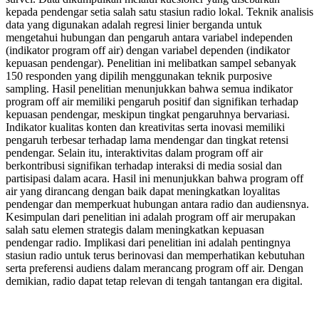
kepada pendengar setia salah satu stasiun radio lokal. Teknik analisis
data yang digunakan adalah regresi linier berganda untuk
mengetahui hubungan dan pengaruh antara variabel independen
(indikator program off air) dengan variabel dependen (indikator
kepuasan pendengar). Penelitian ini melibatkan sampel sebanyak
150 responden yang dipilih menggunakan teknik purposive
sampling. Hasil penelitian menunjukkan bahwa semua indikator
program off air memiliki pengaruh positif dan signifikan terhadap
kepuasan pendengar, meskipun tingkat pengaruhnya bervariasi.
Indikator kualitas konten dan kreativitas serta inovasi memiliki
pengaruh terbesar terhadap lama mendengar dan tingkat retensi
pendengar. Selain itu, interaktivitas dalam program off air
berkontribusi signifikan terhadap interaksi di media sosial dan
partisipasi dalam acara. Hasil ini menunjukkan bahwa program off
air yang dirancang dengan baik dapat meningkatkan loyalitas
pendengar dan memperkuat hubungan antara radio dan audiensnya.
Kesimpulan dari penelitian ini adalah program off air merupakan
salah satu elemen strategis dalam meningkatkan kepuasan
pendengar radio. Implikasi dari penelitian ini adalah pentingnya
stasiun radio untuk terus berinovasi dan memperhatikan kebutuhan
serta preferensi audiens dalam merancang program off air. Dengan
demikian, radio dapat tetap relevan di tengah tantangan era digital.